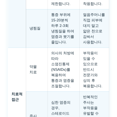
제한합니다.
착용합니다.
통증 부위에
얼음주머니를
15-20분씩
직접 피부에
하루 2-3회
대지 말고
냉찜질
냉찜질을 하여
얇은 천으로
염증과 붓기를
감싸서
줄입니다.
사용합니다.
의사의 처방에
부작용이
따라
있을 수
소염진통제
있으므로
약물
(NSAIDs)를
반드시
치료
복용하여
전문가와
통증과 염증을
상의 후
조절합니다.
복용합니다.
치료적
반복적인
접근
심한 염증의
주사는
경우,
부작용을
스테로이드
유발할 수
주사