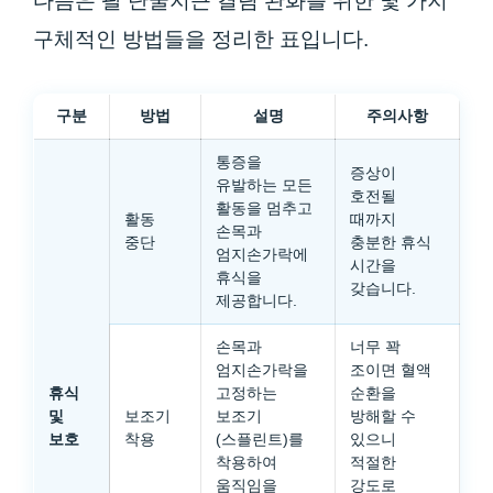
다음은 팔 단굴지근 결림 완화를 위한 몇 가지
구체적인 방법들을 정리한 표입니다.
구분
방법
설명
주의사항
통증을
증상이
유발하는 모든
호전될
활동을 멈추고
활동
때까지
손목과
중단
충분한 휴식
엄지손가락에
시간을
휴식을
갖습니다.
제공합니다.
손목과
너무 꽉
엄지손가락을
조이면 혈액
휴식
고정하는
순환을
및
보조기
보조기
방해할 수
보호
착용
(스플린트)를
있으니
착용하여
적절한
움직임을
강도로