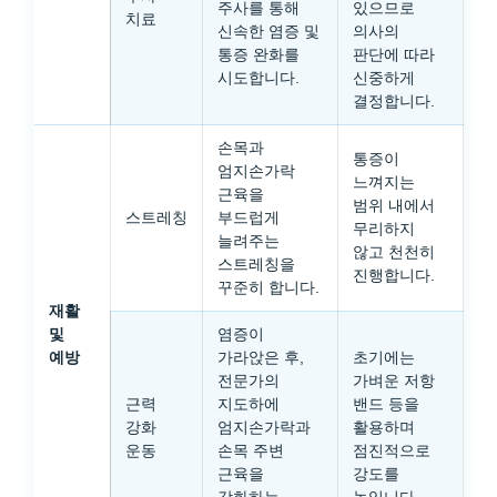
주사를 통해
있으므로
치료
신속한 염증 및
의사의
통증 완화를
판단에 따라
시도합니다.
신중하게
결정합니다.
손목과
통증이
엄지손가락
느껴지는
근육을
범위 내에서
스트레칭
부드럽게
무리하지
늘려주는
않고 천천히
스트레칭을
진행합니다.
꾸준히 합니다.
재활
및
염증이
예방
가라앉은 후,
초기에는
전문가의
가벼운 저항
근력
지도하에
밴드 등을
강화
엄지손가락과
활용하며
운동
손목 주변
점진적으로
근육을
강도를