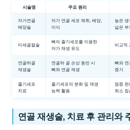
시술명
주요 원리
자가연골
자가 연골 세포 채취, 배양,
높은 생
배양술
이식
넓은 부
뼈의 줄기세포를 이용한
미세골절술
비교적 
자가 재생 유도
연골하골
연골하 골 손상 동반 시
뼈와 연
재생술
뼈와 연골 재생
증가
줄기세포
줄기세포의 분화 및 재생
염증 완
치료
능력 활용
최소 침
연골 재생술, 치료 후 관리와