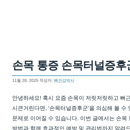
컨텐츠로
건너뛰기
손목 통증 손목터널증후군인
11월 28, 2025
작성자:
뼈건강박사
안녕하세요! 혹시 요즘 손목이 저릿저릿하고 뻐근
시큰거린다면, ‘손목터널증후군’을 의심해 볼 수
문제로 이어질 수 있습니다. 이번 글에서는 손목
방법과 함께 효과적인 예방 및 관리법까지 알려드