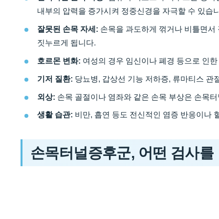
내부의 압력을 증가시켜 정중신경을 자극할 수 있습니
잘못된 손목 자세:
손목을 과도하게 꺾거나 비틀면서 
짓누르게 됩니다.
호르몬 변화:
여성의 경우 임신이나 폐경 등으로 인한
기저 질환:
당뇨병, 갑상선 기능 저하증, 류마티스 관
외상:
손목 골절이나 염좌와 같은 손목 부상은 손목터
생활 습관:
비만, 흡연 등도 전신적인 염증 반응이나 
손목터널증후군, 어떤 검사를 