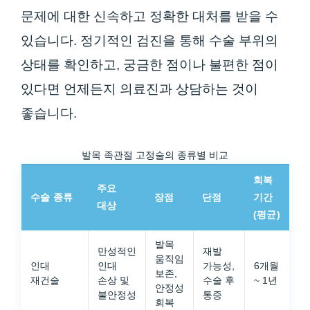
문제에 대한 신속하고 정확한 대처를 받을 수
있습니다. 정기적인 검진을 통해 수술 부위의
상태를 확인하고, 궁금한 점이나 불편한 점이
있다면 언제든지 의료진과 상담하는 것이
좋습니다.
발목 족관절 고정술의 종류별 비교
회복
주요
수술 종류
장점
단점
기간
대상
(평균)
발목
만성적인
재발
움직임
인대
인대
가능성,
6개월
보존,
재건술
손상 및
수술 후
~ 1년
안정성
불안정성
통증
회복