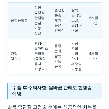
심한
완전한
발목
퇴행성
통증
움직임
관절염,
6개월
관절유합술
제거,
소실,
관절
~ 1년
높은
보행 시
기능
안정성
변화
상실
퇴행성/
인공
통증
류마티스
관절
완화,
관절
관절염
수명
6개월
발목
치환술
(움직임
한계,
~ 1년
기능
유지
재수술
유지
희망 시)
가능성
수술 후 주의사항: 올바른 관리로 합병증
예방
발목 족관절 고정술 후에는 성공적인 회복을