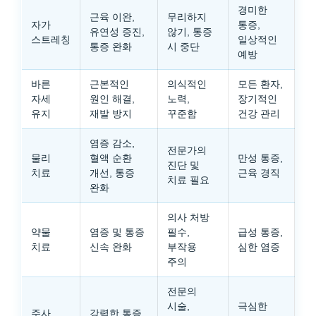
경미한
근육 이완,
무리하지
자가
통증,
유연성 증진,
않기, 통증
스트레칭
일상적인
통증 완화
시 중단
예방
바른
근본적인
의식적인
모든 환자,
자세
원인 해결,
노력,
장기적인
유지
재발 방지
꾸준함
건강 관리
염증 감소,
전문가의
물리
혈액 순환
만성 통증,
진단 및
치료
개선, 통증
근육 경직
치료 필요
완화
의사 처방
약물
염증 및 통증
필수,
급성 통증,
치료
신속 완화
부작용
심한 염증
주의
전문의
시술,
극심한
주사
강력한 통증