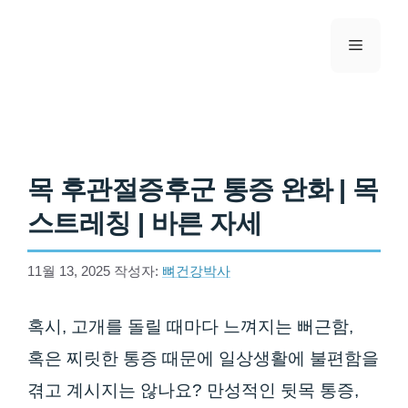
컨텐츠로
건너뛰기
메뉴
목 후관절증후군 통증 완화 | 목
스트레칭 | 바른 자세
11월 13, 2025
작성자:
뼈건강박사
혹시, 고개를 돌릴 때마다 느껴지는 뻐근함,
혹은 찌릿한 통증 때문에 일상생활에 불편함을
겪고 계시지는 않나요? 만성적인 뒷목 통증,